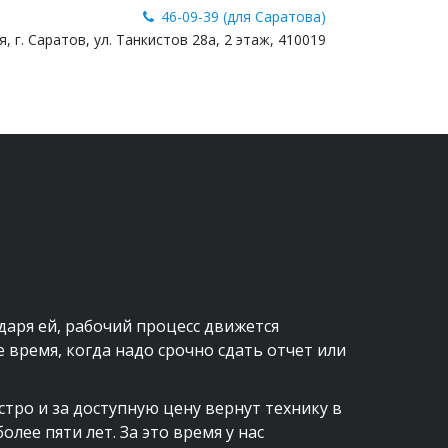
46-09-39 (для Саратова)
я
,
г. Саратов
,
ул. Танкистов 28a
,
2 этаж
,
410019
аря ей, рабочий процесс движется 
 время, когда надо срочно сдать отчет или 
ро и за доступную цену вернут технику в 
ее пяти лет. За это время у нас 